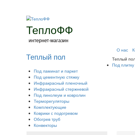
ТеплоФФ
интернет-магазин
О нас
К
Теплый пол
Теплый по
Под плитку
Под ламинат и паркет
Под цементную стяжку
Инфракрасный пленочный
Инфракрасный стержневой
Под линолеум и ковролин
Терморегуляторы
Комплектующие
Коврики с подогревом
Обогрев труб
Конвекторы