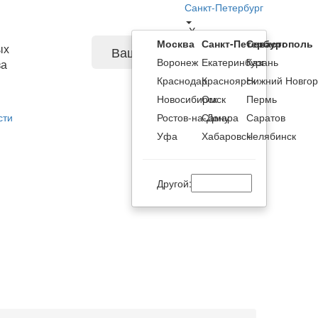
Санкт-Петербург
X
Москва
Санкт-Петербург
Севастополь
ых
Ваша корзина
Воронеж
Екатеринбург
Казань
за
Краснодар
Красноярск
Нижний Новго
Новосибирск
Омск
Пермь
Ростов-на-Дону
Самара
Саратов
сти
Уфа
Хабаровск
Челябинск
Другой: