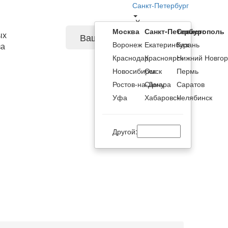
Санкт-Петербург
X
Москва
Санкт-Петербург
Севастополь
ых
Ваша корзина
Воронеж
Екатеринбург
Казань
за
Краснодар
Красноярск
Нижний Новго
Новосибирск
Омск
Пермь
Ростов-на-Дону
Самара
Саратов
Уфа
Хабаровск
Челябинск
Другой: