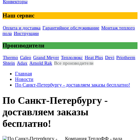
Конвекторы
Наш сервис
Оплата и доставка
Гарантийное обслуживание
Монтаж теплого
пола
Инструкции
Производители
Thermo
Caleo
Grand Meyer
Теплолюкс
Heat Plus
Devi
Priotherm
Shtein
Adax
Arnold Rak
Все производители
Главная
Новости
По Санкт-Петербургу - доставляем заказы бесплатно!
По Санкт-Петербургу -
доставляем заказы
бесплатно!
Компания ТеплоФФ - рада