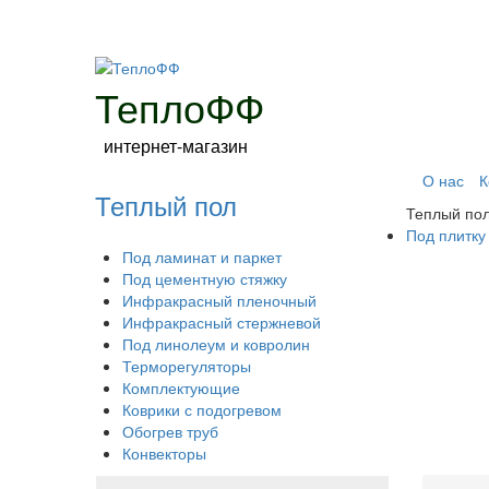
ТеплоФФ
интернет-магазин
О нас
К
Теплый пол
Теплый по
Под плитку
Под ламинат и паркет
Под цементную стяжку
Инфракрасный пленочный
Инфракрасный стержневой
Под линолеум и ковролин
Терморегуляторы
Комплектующие
Коврики с подогревом
Обогрев труб
Конвекторы