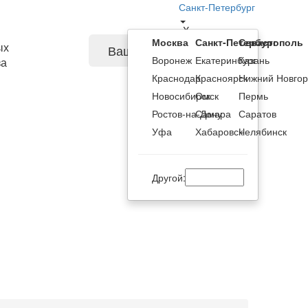
Санкт-Петербург
X
Москва
Санкт-Петербург
Севастополь
ых
Ваша корзина
Воронеж
Екатеринбург
Казань
за
Краснодар
Красноярск
Нижний Новго
Новосибирск
Омск
Пермь
Ростов-на-Дону
Самара
Саратов
Уфа
Хабаровск
Челябинск
Другой: